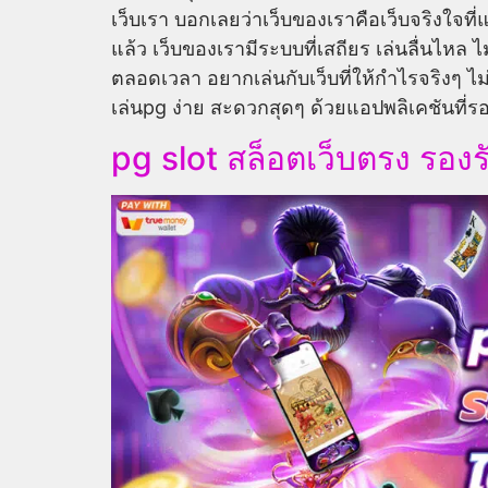
เว็บเรา บอกเลยว่าเว็บของเราคือเว็บจริงใจที่แ
แล้ว เว็บของเรามีระบบที่เสถียร เล่นลื่นไหล
ตลอดเวลา อยากเล่นกับเว็บที่ให้กำไรจริงๆ ไม
เล่นpg ง่าย สะดวกสุดๆ ด้วยแอปพลิเคชันที่รอ
pg slot สล็อตเว็บตรง รอง