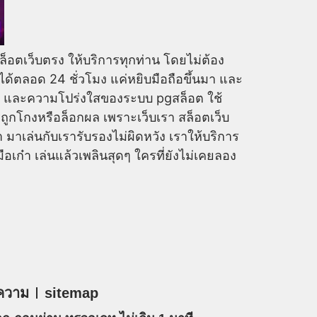
ล็อตเว็บตรง ให้บริการทุกท่าน โดยไม่ต้อง
่นได้ตลอด 24 ชั่วโมง แค่หยิบมือถือขึ้นมา และ
ภัย และความโปร่งใสของระบบ pgสล็อต ใช้
ถูกโกงหรือล็อกผล เพราะเว็บเรา สล็อตเว็บ
 มาเล่นกับเรารับรองไม่ผิดหวัง เราให้บริการ
เก๋า เล่นแล้วเพลินสุดๆ ใครที่ยังไม่เคยลอง
ความ
sitemap