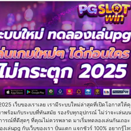
025 เว็บของเราเลย เรามีระบบใหม่ล่าสุดที่เปิดโอกาสให้
มาพร้อมกับระบบที่ทันสมัย รองรับทุกอุปกรณ์ ไม่ว่าจะเล่น
ารณ์ที่ดีสุดๆ ที่คุณไม่ควรพลาด มาเริ่มทดลองเล่นกันเถอะ แ
ดลองเล่นpg กับเว็บของเรา ปั่นแตก แจกชัวร์ 100% อยากรู้