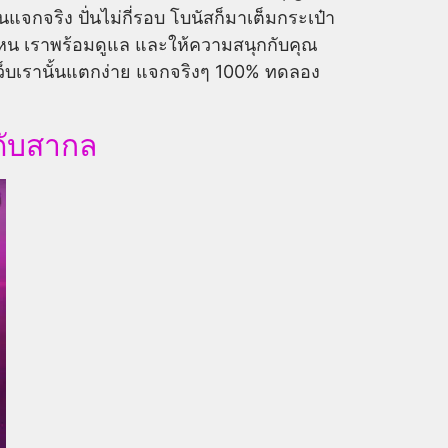
้นแจกจริง ปั่นไม่กี่รอบ โบนัสก็มาเต็มกระเป๋า
วงไหน เราพร้อมดูแล และให้ความสนุกกับคุณ
่าเว็บเรานั้นแตกง่าย แจกจริงๆ 100% ทดลอง
ดับสากล