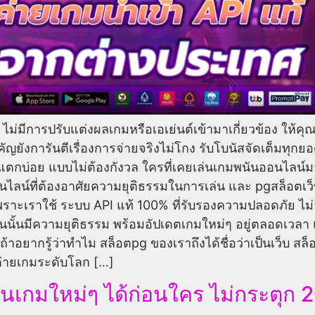
ม่มีการปรับแต่งผลเกมหรือเอเย่นต์เข้ามาเกี่ยวข้อง ให้คุณล
ญยังการันตีเรื่องการจ่ายจริงไม่โกง รับโบนัสจัดเต็มทุกยอดฝ
ตรง แตกบ่อย แบบไม่ต้องกังวล ใครที่เคยเล่นเกมพนันออนไลน์
ลน์ที่ต้องอาศัยความยุติธรรมในการเล่น และ pgสล็อตเว็
ราะเราใช้ ระบบ API แท้ 100% ที่รับรองความปลอดภัย ไม่
่เล่นนั้นมีความยุติธรรม พร้อมอัปเดตเกมใหม่ๆ อยู่ตลอดเว
้าอยากรู้ว่าทำไม สล็อตpg ของเราถึงได้ชื่อว่าเป็นเว็บ สล็
ค่ายเกมระดับโลก […]
นเกมใหม่ๆ ได้ก่อนใคร ไม่กระตุก 