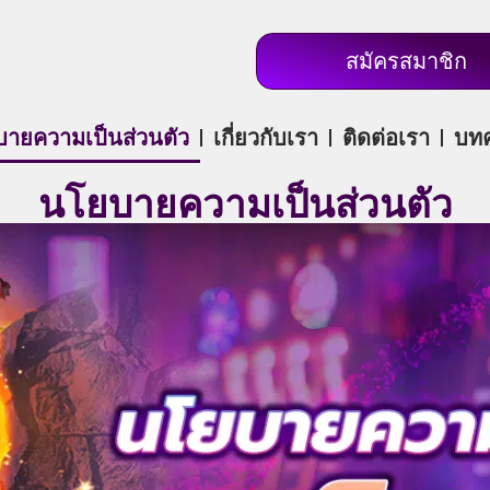
สมัครสมาชิก
ายความเป็นส่วนตัว
เกี่ยวกับเรา
ติดต่อเรา
บท
นโยบายความเป็นส่วนตัว