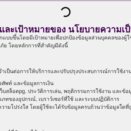
และเป้าหมายของ นโยบายความเป็
บขึ้นโดยมีเป้าหมายเพื่อปกป้องข้อมูลส่วนบุคคลของผู้ใช้ 
ย โดยหลักการที่สำคัญมีดังนี้
จำเป็นต่อการให้บริการและปรับปรุงประสบการณ์การใช้งานของ
โทรศัพท์ และข้อมูลการเงิน
งเว็บสล็อตpg, ประวัติการเล่น, พฤติกรรมการใช้งาน และข้อมู
ะเภทของอุปกรณ์, เบราว์เซอร์ที่ใช้ และระบบปฏิบัติการ
ามโปร่งใส โดยผู้ใช้จะได้รับข้อมูลครบถ้วนว่าข้อมูลใดที่ถ