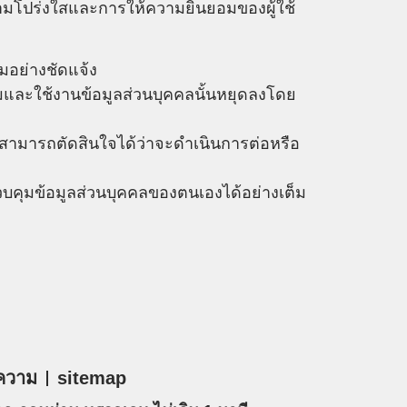
มโปร่งใสและการให้ความยินยอมของผู้ใช้
มอย่างชัดแจ้ง
รวมและใช้งานข้อมูลส่วนบุคคลนั้นหยุดลงโดย
ให้สามารถตัดสินใจได้ว่าจะดำเนินการต่อหรือ
ควบคุมข้อมูลส่วนบุคคลของตนเองได้อย่างเต็ม
ความ
sitemap