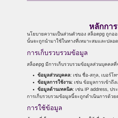
หลักการ
นโยบายความเป็นส่วนตัวของ สล็อตpg ถูกออกแบ
นั้นจะถูกนำมาใช้ในทางที่เหมาะสมและปลอดภั
การเก็บรวบรวมข้อมูล
สล็อตpg มีการเก็บรวบรวมข้อมูลส่วนบุคคลที่
ข้อมูลส่วนบุคคล
: เช่น ชื่อ-สกุล, เบอร์
ข้อมูลการใช้งาน
: เช่น ข้อมูลการเข้าถึ
ข้อมูลด้านเทคนิค
: เช่น IP address, ปร
การเก็บรวบรวมข้อมูลนี้จะถูกดำเนินการด้วยคว
การใช้ข้อมูล