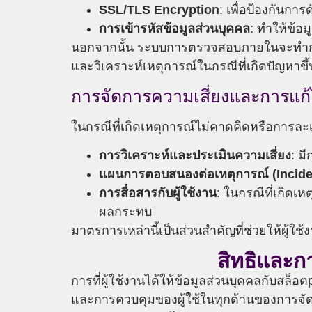
SSL/TLS Encryption
: เพื่อป้องกันกา
การเข้ารหัสข้อมูลส่วนบุคคล
: ทำให้ข้อ
นอกจากนั้น ระบบการตรวจสอบภายในจะทำการตร
และวิเคราะห์เหตุการณ์ในกรณีที่เกิดปัญหาขึ้
การจัดการความเสี่ยงและการแก
ในกรณีที่เกิดเหตุการณ์ไม่คาดคิดหรือการละเ
การวิเคราะห์และประเมินความเสี่ยง
: ม
แผนการตอบสนองต่อเหตุการณ์ (Incid
การสื่อสารกับผู้ใช้งาน
: ในกรณีที่เกิดเ
ผลกระทบ
มาตรการเหล่านี้เป็นส่วนสำคัญที่ช่วยให้ผู้
สิทธิและกา
การที่ผู้ใช้งานได้ให้ข้อมูลส่วนบุคคลกับสล็อ
และการควบคุมของผู้ใช้ในทุกด้านของการจัดการ