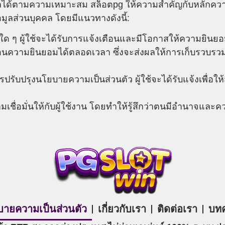
ลได้ตามความเหมาะสม สล็อตpg ให้ความสำคัญกับหลักควา
มูลส่วนบุคคล โดยมีแนวทางดังนี้:
ลใด ๆ ผู้ใช้จะได้รับการแจ้งเตือนและมีโอกาสให้ความยินยอ
ที่จะถอนความยินยอมได้ตลอดเวลา ซึ่งจะส่งผลให้การเก็บรวบ
รปรับปรุงนโยบายความเป็นส่วนตัว ผู้ใช้จะได้รับแจ้งเพื่อ
เชื่อมั่นให้กับผู้ใช้งาน โดยทำให้รู้สึกว่าตนมีอำนาจและ
ายความเป็นส่วนตัว
เกี่ยวกับเรา
ติดต่อเรา
บท