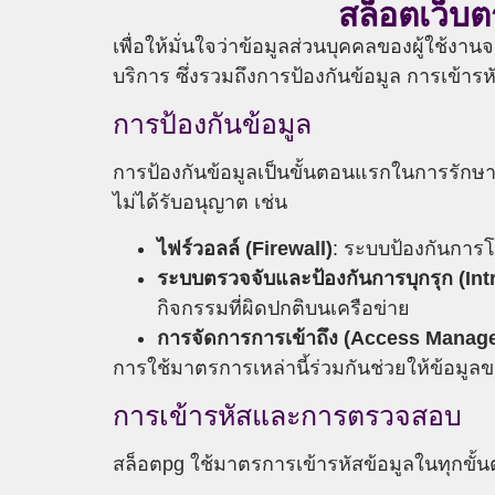
สล็อตเว็บ
เพื่อให้มั่นใจว่าข้อมูลส่วนบุคคลของผู้ใช้
บริการ ซึ่งรวมถึงการป้องกันข้อมูล การเข้า
การป้องกันข้อมูล
การป้องกันข้อมูลเป็นขั้นตอนแรกในการรักษา
ไม่ได้รับอนุญาต เช่น
ไฟร์วอลล์ (Firewall)
: ระบบป้องกันการโ
ระบบตรวจจับและป้องกันการบุกรุก (In
กิจกรรมที่ผิดปกติบนเครือข่าย
การจัดการการเข้าถึง (Access Manag
การใช้มาตรการเหล่านี้ร่วมกันช่วยให้ข้อมู
การเข้ารหัสและการตรวจสอบ
สล็อตpg ใช้มาตรการเข้ารหัสข้อมูลในทุกขั้