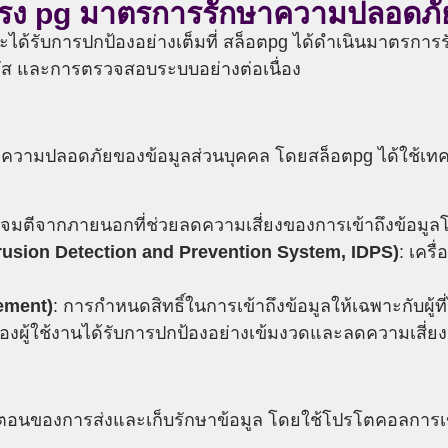
ตรง pg มาตรการรักษาความปลอดภั
งานจะได้รับการปกป้องอย่างเต็มที่ สล็อตpg ได้ดำเนินมาต
รหัส และการตรวจสอบระบบอย่างต่อเนื่อง
ความปลอดภัยของข้อมูลส่วนบุคคล โดยสล็อตpg ได้ใช้เทคโน
จมตีจากภายนอกที่ช่วยลดความเสี่ยงของการเข้าถึงข้อมูล
trusion Detection and Prevention System, IDPS)
: เคร
ement)
: การกำหนดสิทธิ์ในการเข้าถึงข้อมูลให้เฉพาะกับผู้ที่
ลของผู้ใช้งานได้รับการปกป้องอย่างเข้มงวดและลดความเสี
นตอนของการส่งและเก็บรักษาข้อมูล โดยใช้โปรโตคอลการเข้