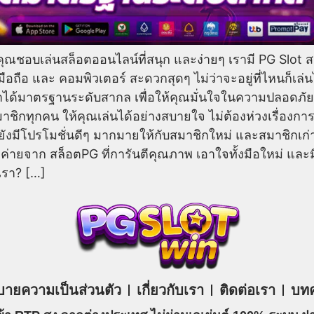
าคุณชอบเล่นสล็อตออนไลน์ที่สนุก และง่ายๆ เรามี PG Slot ส
 มือถือ และ คอมพิวเตอร์ สะดวกสุดๆ ไม่ว่าจะอยู่ที่ไหนก็เล
ี เราได้มาตรฐานระดับสากล เพื่อให้คุณมั่นใจในความปลอด
ชิกทุกคน ให้คุณเล่นได้อย่างสบายใจ ไม่ต้องห่วงเรื่องการ
ยังมีโปรโมชั่นดีๆ มากมายให้กับสมาชิกใหม่ และสมาชิกเก่า
ายจาก สล็อตPG ที่การันตีคุณภาพ เอาใจทั้งมือใหม่ และมือ
เรา? […]
ายความเป็นส่วนตัว
เกี่ยวกับเรา
ติดต่อเรา
บท