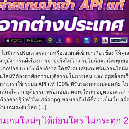
ม่มีการปรับแต่งผลเกมหรือเอเย่นต์เข้ามาเกี่ยวข้อง ให้คุณล
ญยังการันตีเรื่องการจ่ายจริงไม่โกง รับโบนัสจัดเต็มทุกยอดฝ
ตรง แตกบ่อย แบบไม่ต้องกังวล ใครที่เคยเล่นเกมพนันออนไลน์
ลน์ที่ต้องอาศัยความยุติธรรมในการเล่น และ pgสล็อตเว็
ราะเราใช้ ระบบ API แท้ 100% ที่รับรองความปลอดภัย ไม่
่เล่นนั้นมีความยุติธรรม พร้อมอัปเดตเกมใหม่ๆ อยู่ตลอดเว
้าอยากรู้ว่าทำไม สล็อตpg ของเราถึงได้ชื่อว่าเป็นเว็บ สล็
ค่ายเกมระดับโลก […]
นเกมใหม่ๆ ได้ก่อนใคร ไม่กระตุก 