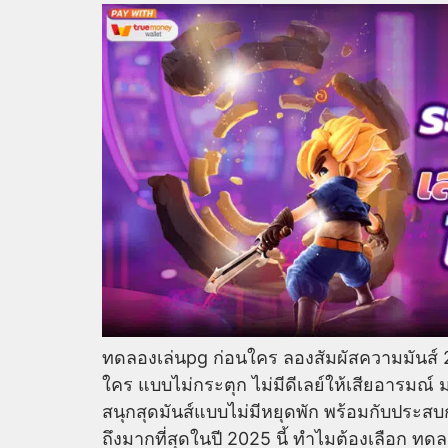
ทดลองเล่นpg ก่อนใคร ลองสัมผัสความมันส์ 2
ใคร แบบไม่กระตุก ไม่มีดีเลย์ให้เสียอารมณ์ 
สนุกสุดมันส์แบบไม่มีหยุดพัก พร้อมกับประสบก
ถึงมากที่สุดในปี 2025 นี้ ทำไมต้องเลือก ท