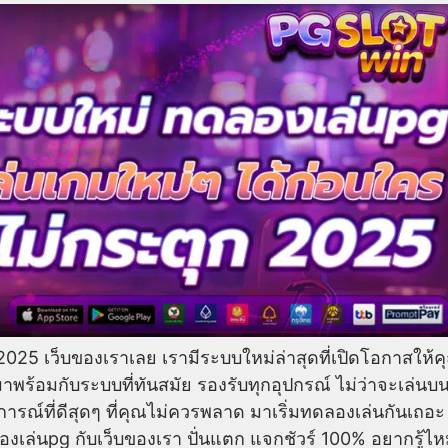
025 เว็บของเราเลย เรามีระบบใหม่ล่าสุดที่เปิดโอกาสให้
มาพร้อมกับระบบที่ทันสมัย รองรับทุกอุปกรณ์ ไม่ว่าจะเล่น
ารณ์ที่ดีสุดๆ ที่คุณไม่ควรพลาด มาเริ่มทดลองเล่นกันเถอะ แ
ดลองเล่นpg กับเว็บของเรา ปั่นแตก แจกชัวร์ 100% อยากรู้