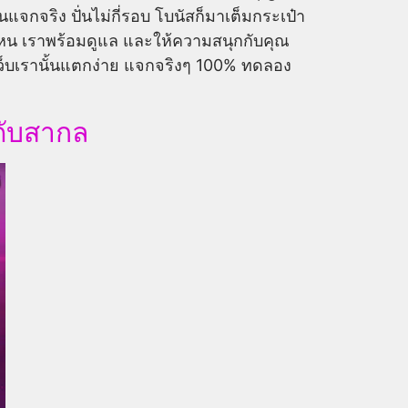
้นแจกจริง ปั่นไม่กี่รอบ โบนัสก็มาเต็มกระเป๋า
วงไหน เราพร้อมดูแล และให้ความสนุกกับคุณ
่าเว็บเรานั้นแตกง่าย แจกจริงๆ 100% ทดลอง
ดับสากล