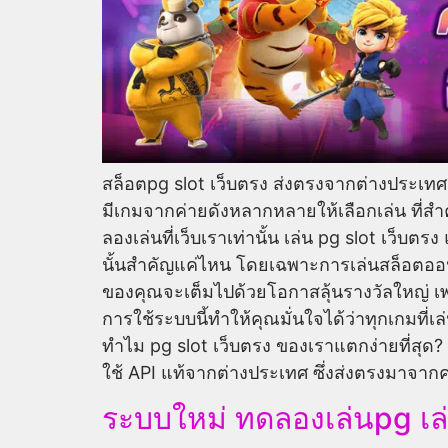
สล็อตpg slot เว็บตรง ส่งตรงจากต่างประเทศ ไ
มีเกมจากค่ายดังหลากหลายให้เลือกเล่น ที่สำคั
ลองเล่นที่เว็บเราเท่านั้น เล่น pg slot เว็บ
นั้นสำคัญแค่ไหน โดยเฉพาะการเล่นสล็อตออนไ
ของคุณจะเต็มไปด้วยโอกาสลุ้นรางวัลใหญ่ เพ
การใช้ระบบนี้ทำให้คุณมั่นใจได้ว่าทุกเกมที
ทำไม pg slot เว็บตรง ของเราแตกง่ายที่สุด? ถ
ใช้ API แท้จากต่างประเทศ ซึ่งส่งตรงมาจาก
ระบบใหม่ ทดลองเล่นpg เล่